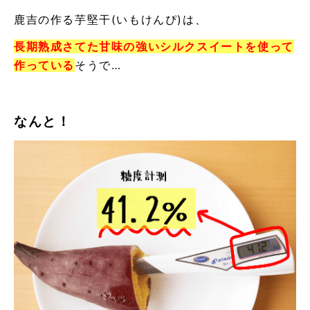
鹿吉の作る芋堅干
(
いもけんぴ
)
は、
長期熟成さてた甘味の強いシルクスイートを使って
作っている
そうで
…
なんと！