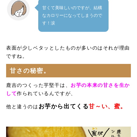
甘くて美味しいのですが、結構
なカロリーになってしまうので
す！涙
表面が少しベタッとしたものが多いのはそれが理由
ですね。
甘さの秘密。
鹿吉のつくった芋堅干は、
お芋の本来の甘さを生か
して
作られているんですが、
お芋から出てくる
甘～い、蜜。
他と違うのは