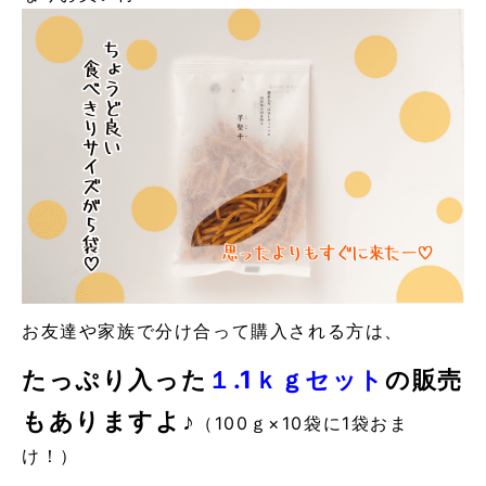
お友達や家族で分け合って購入される方は、
たっぷり入った
１.1ｋｇセット
の販売
もありますよ♪
（100ｇ×10袋に1袋おま
け！）