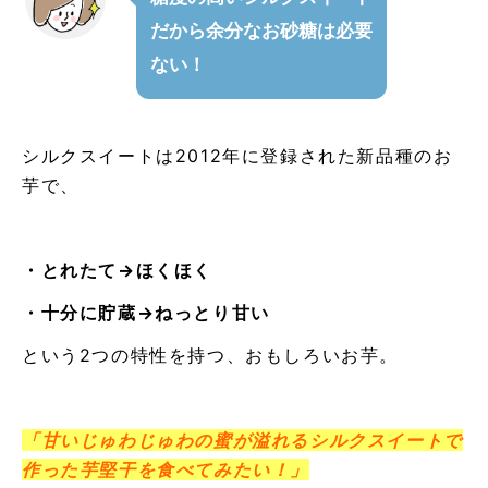
だから余分なお砂糖は必要
ない！
シルクスイートは
2012
年に登録された新品種のお
芋で、
・とれたて
→
ほくほく
・十分に貯蔵
→
ねっとり甘い
という
2
つの特性を持つ、おもしろいお芋。
「甘いじゅわじゅわの蜜が溢れるシルクスイートで
作った芋堅干を食べてみたい！」