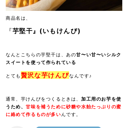
商品名は、
『
芋堅干』(いもけんぴ)
なんとこちらの芋堅干は、
あの
甘〜い甘〜いシルク
スイートを使って作られている
贅沢な芋けんぴ
とても
なんです♪
通常、芋けんぴをつくるときは、
加工用のお芋を使
うため、
甘味
を補うために砂糖や水飴たっぷりの蜜
に絡めて作るものが多い
んです。