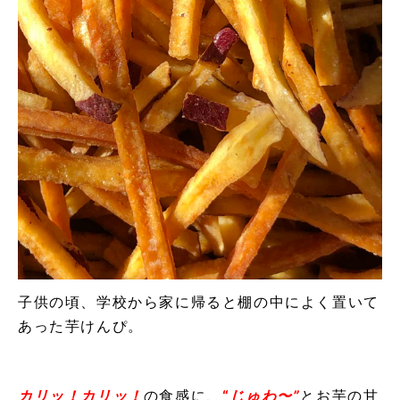
子供の頃、学校から家に帰ると棚の中によく置いて
あった芋けんぴ。
カリッ！カリッ！
の食感に、
“
じゅわ〜
”
とお芋の甘