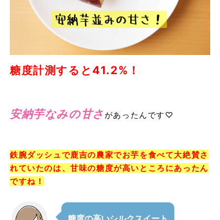
糖度計測すると
41.2%
！
安納芋なみの甘さ
があったんです
♡
鉄腕ダッシュで
鹿吉の農家でお芋を食べて大絶賛さ
れていたのは、
甘味の糖度が高いところにあったん
ですね！
糖度の高いシルクスイート