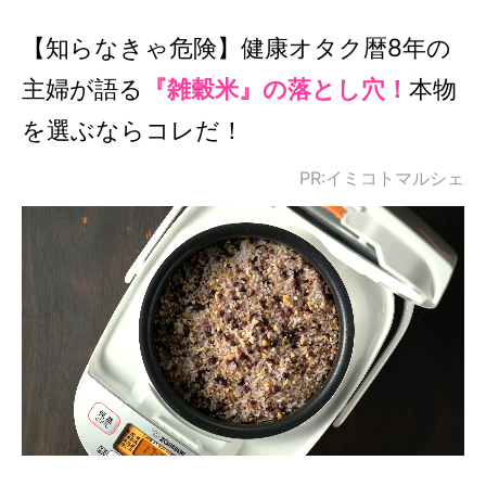
【知らなきゃ危険】健康オタク暦8年の
主婦が語る
『雑穀米』の落とし穴！
本物
を選ぶならコレだ！
PR:イミコトマルシェ