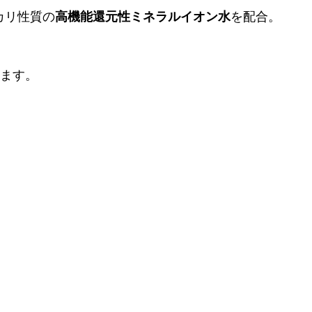
カリ性質の
高機能還元性ミネラルイオン水
を配合。
ます。