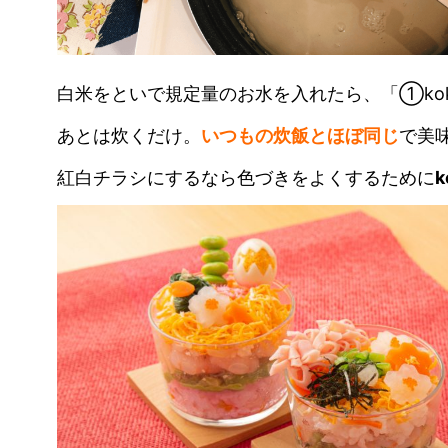
白米をといで規定量のお水を入れたら、「①koku
あとは炊くだけ。
いつもの炊飯とほぼ同じ
で美
紅白チラシにするなら色づきをよくするために