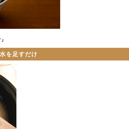
♪
お水を足すだけ