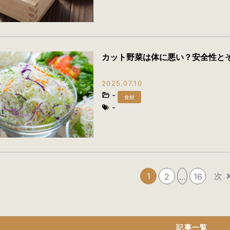
カット野菜は体に悪い？安全性と
2025.07.10
-
食材
-
1
次
2
…
16
記事一覧