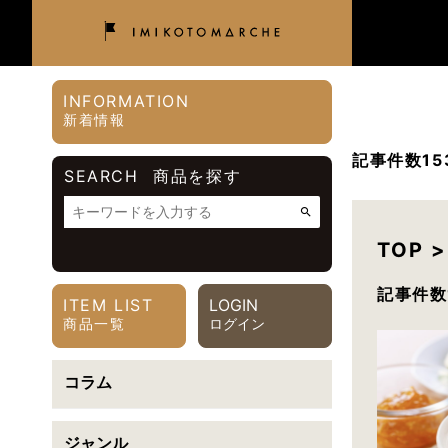
INFORMATION
新着情報
記事件数15
SEARCH
商品を探す
TOP
>
価格帯
記事件数
ITEM LIST
LOGIN
〜
円
商品一覧
ログイン
カテゴリで絞り込む
コラム
ご利用シーンで絞り込む
ジャンル