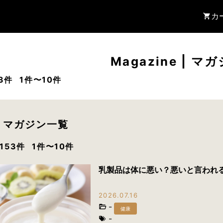
カ
Magazine
|
マガ
3件
1件〜10件
 マガジン一覧
153件
1件〜10件
乳製品は体に悪い？悪いと言われ
2026.07.16
-
健康
-