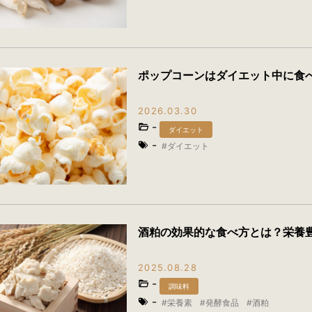
ポップコーンはダイエット中に食
2026.03.30
-
ダイエット
-
ダイエット
酒粕の効果的な食べ方とは？栄養
2025.08.28
-
調味料
-
栄養素
発酵食品
酒粕