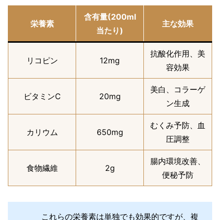
含有量(200ml
栄養素
主な効果
当たり)
抗酸化作用、美
リコピン
12mg
容効果
美白、コラーゲ
ビタミンC
20mg
ン生成
むくみ予防、血
カリウム
650mg
圧調整
腸内環境改善、
食物繊維
2g
便秘予防
これらの栄養素は単独でも効果的ですが、複