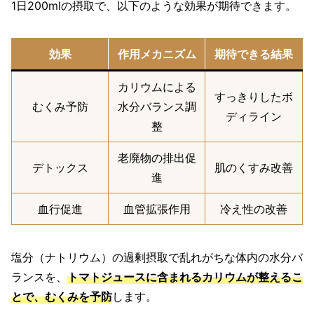
1日200mlの摂取で、以下のような効果が期待できます。
効果
作用メカニズム
期待できる結果
カリウムによる
すっきりしたボ
むくみ予防
水分バランス調
ディライン
整
老廃物の排出促
デトックス
肌のくすみ改善
進
血行促進
血管拡張作用
冷え性の改善
塩分（ナトリウム）の過剰摂取で乱れがちな体内の水分バ
ランスを、
トマトジュースに含まれるカリウムが整えるこ
とで、むくみを予防
します。