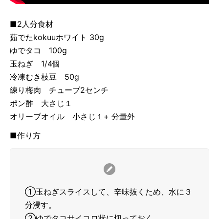
■2人分食材
茹でたkokuuホワイト 30g
ゆでタコ 100g
玉ねぎ 1/4個
冷凍むき枝豆 50g
練り梅肉 チューブ2センチ
ポン酢 大さじ１
オリーブオイル 小さじ１+ 分量外
■作り方
①玉ねぎスライスして、辛味抜くため、水に３
分浸す。
②ゆでタコサイコロ状に切っておく。