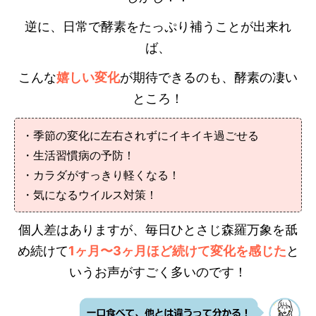
逆に、日常で酵素をたっぷり補うことが出来れ
ば、
こんな
嬉しい変化
が期待できるのも、酵素の凄い
ところ！
・季節の変化に左右されずにイキイキ過ごせる
・生活習慣病の予防！
・カラダがすっきり軽くなる！
・気になるウイルス対策！
個人差はありますが、毎日ひとさじ森羅万象を舐
め続けて
1ヶ月〜3ヶ月ほど続けて変化を感じた
と
いうお声がすごく多いのです！