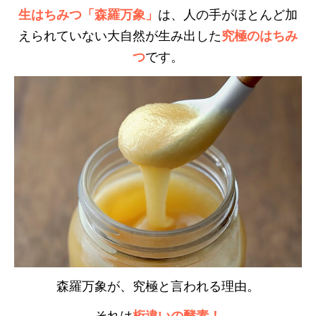
生はちみつ「森羅万象」
は、人の手がほとんど加
えられていない大自然が生み出した
究極のはちみ
つ
です。
森羅万象が、究極と言われる理由。
それは
桁違いの酵素！