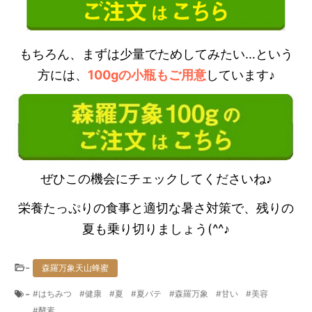
もちろん、まずは少量でためしてみたい…という
方には、
100gの小瓶もご用意
しています♪
ぜひこの機会にチェックしてくださいね♪
栄養たっぷりの食事と適切な暑さ対策で、残りの
夏も乗り切りましょう(^^♪
-
森羅万象天山蜂蜜
-
はちみつ
健康
夏
夏バテ
森羅万象
甘い
美容
酵素