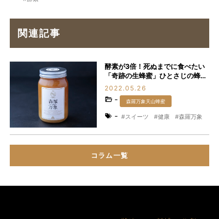
関連記事
酵素が3倍！死ぬまでに食べたい
「奇跡の生蜂蜜」ひとさじの蜂蜜
で身体が輝く！
2022.05.26
-
森羅万象天山蜂蜜
-
スイーツ
健康
森羅万象
美容
蜂蜜
酵素
コラム一覧