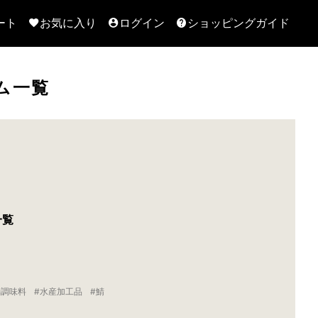
ート
お気に入り
ログイン
ショッピングガイド
ム一覧
一覧
桶調味料
水産加工品
鯖