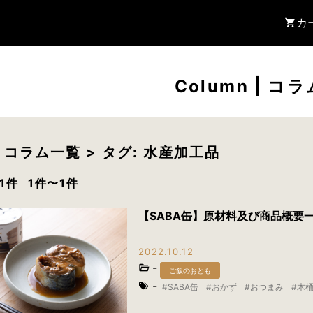
カ
Column
|
コラ
> コラム一覧 > タグ: 水産加工品
1件
1件〜1件
【SABA缶】原材料及び商品概要
2022.10.12
-
ご飯のおとも
-
SABA缶
おかず
おつまみ
木