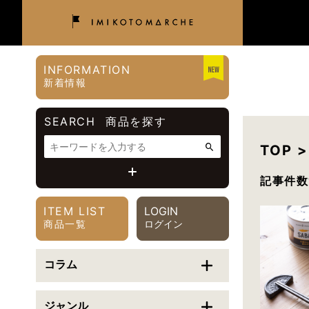
INFORMATION
新着情報
SEARCH
商品を探す
TOP 
記事件数
価格帯
ITEM LIST
LOGIN
〜
円
商品一覧
ログイン
カテゴリで絞り込む
コラム
ご利用シーンで絞り込む
ジャンル