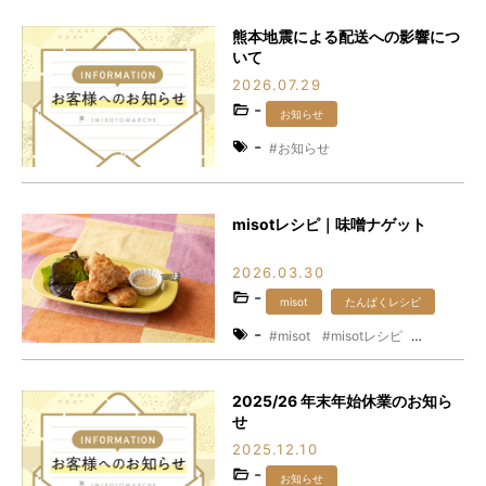
熊本地震による配送への影響につ
いて
2026.07.29
-
お知らせ
-
お知らせ
misotレシピ｜味噌ナゲット
2026.03.30
-
misot
たんぱくレシピ
-
misot
misotレシピ
たんぱくレシピ
たんぱく質
レシピ
味噌
時短レシピ
2025/26 年末年始休業のお知ら
発酵食品
せ
2025.12.10
-
お知らせ