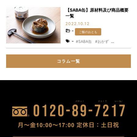
【SABA缶】原材料及び商品概要
一覧
2022.10.12
-
ご飯のおとも
-
SABA缶
おかず
おつまみ
木桶調味料
水産加工品
鯖
コラム一覧