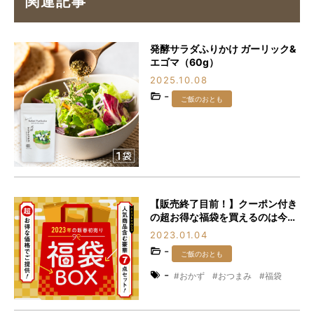
関連記事
発酵サラダふりかけ ガーリック&
エゴマ（60g）
2025.10.08
-
ご飯のおとも
【販売終了目前！】クーポン付き
の超お得な福袋を買えるのは今だ
け♪
2023.01.04
-
ご飯のおとも
-
おかず
おつまみ
福袋