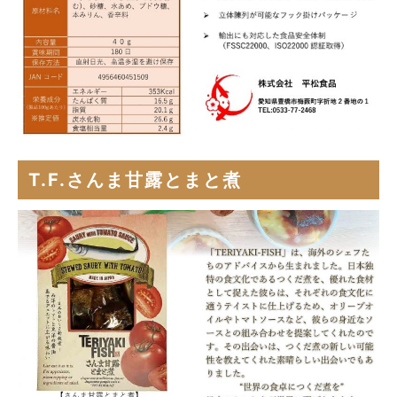
T.F.さんま甘露とまと煮