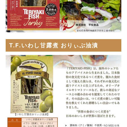
T.F.いわし甘露煮 おりぃぶ油漬