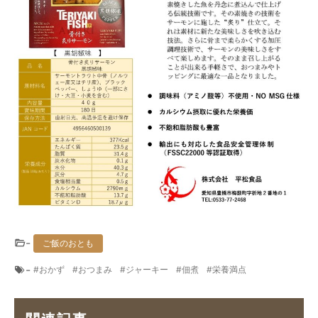
-
ご飯のおとも
-
おかず
おつまみ
ジャーキー
佃煮
栄養満点