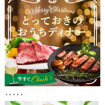
＊＊＊＊＊