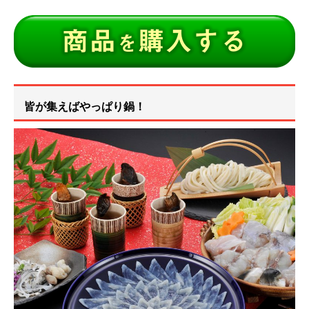
皆が集えばやっぱり鍋！