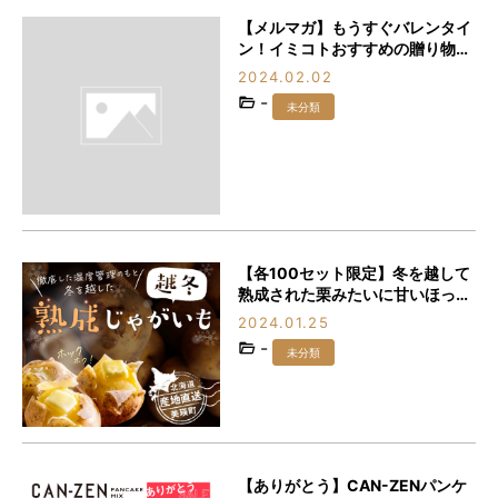
【メルマガ】もうすぐバレンタイ
ン！イミコトおすすめの贈り物3
選
2024.02.02
-
未分類
【各100セット限定】冬を越して
熟成された栗みたいに甘いほっく
ほくの「越冬熟成じゃがいも」を
2024.01.25
食べなきゃ損♪
-
未分類
【ありがとう】CAN-ZENパンケ