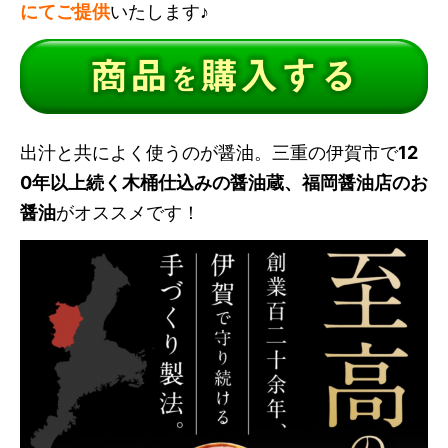
にてご提供
いたします♪
出汁と共によく使うのが醤油。三重の伊賀市で
12
0年以上続く木桶仕込みの醤油蔵、福岡醤油店のお
醤油
がオススメです！