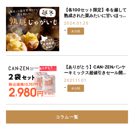
【各100セット限定】冬を越して
熟成された栗みたいに甘いほっく
ほくの「越冬熟成じゃがいも」を
2024.01.25
食べなきゃ損♪
-
未分類
【ありがとう】CAN-ZENパンケ
ーキミックス超値引きセール開
催！！！
2021.11.01
-
未分類
コラム一覧