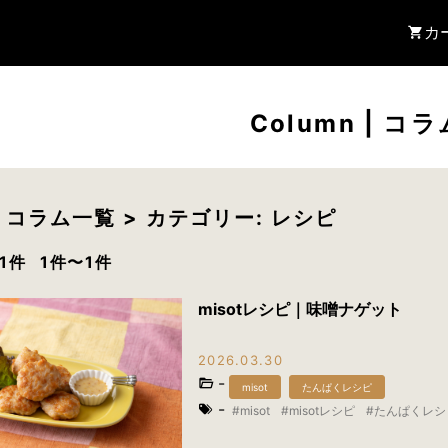
カ
Column
|
コラ
> コラム一覧 > カテゴリー: レシピ
1件
1件〜1件
misotレシピ｜味噌ナゲット
2026.03.30
-
misot
たんぱくレシピ
-
misot
misotレシピ
たんぱくレシ