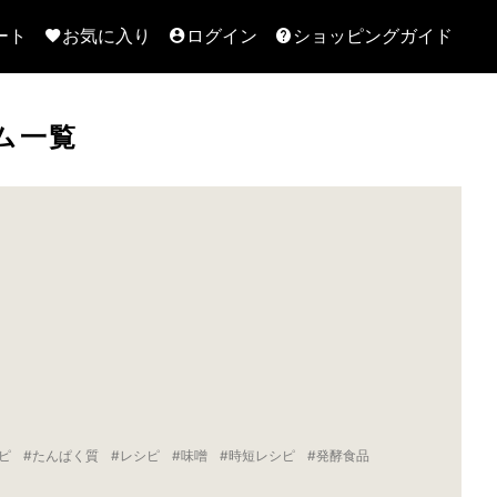
ート
お気に入り
ログイン
ショッピングガイド
ム一覧
ピ
たんぱく質
レシピ
味噌
時短レシピ
発酵食品