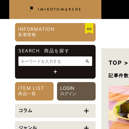
INFORMATION
新着情報
SEARCH
商品を探す
TOP 
記事件数
価格帯
ITEM LIST
LOGIN
〜
円
商品一覧
ログイン
カテゴリで絞り込む
コラム
ご利用シーンで絞り込む
ジャンル