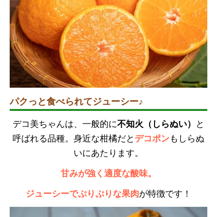
パクっと食べられてジューシー♪
デコ美ちゃんは、一般的に
不知火（しらぬい）
と
呼ばれる品種。身近な柑橘だと
デコポン
もしらぬ
いにあたります。
甘みが強く適度な酸味。
ジューシーでぷりぷりな果肉
が特徴です！