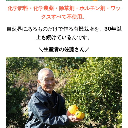
化学肥料・化学農薬・除草剤・ホルモン剤・ワッ
クスすべて不使用。
自然界にあるものだけで作る有機栽培を、
30年以
上も続けている
んです。
＼生産者の佐藤さん／