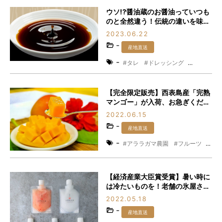
ウソ!?醤油蔵のお醤油っていつも
のと全然違う！伝統の違いを味わ
ってみてください♪
2023.06.22
-
産地直送
-
タレ
ドレッシング
三重県
国産丸大豆
福岡醤油店
調味料
醤油
【完全限定販売】西表島産「完熟
マンゴー」が入荷、お急ぎくださ
い！
2022.06.15
-
産地直送
-
アララガマ農園
フルーツ
マンゴー
夏
果物
沖縄
産地直送
西表島
【経済産業大臣賞受賞】暑い時に
は冷たいものを！老舗の氷屋さん
がつくる「飲めるかき氷」がこの
2022.05.18
夏の話題をさらう!?
-
産地直送