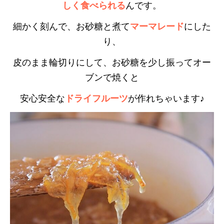
しく食べられる
んです。
細かく刻んで、お砂糖と煮て
マーマレード
にした
り、
皮のまま輪切りにして、お砂糖を少し振ってオー
ブンで焼くと
安心安全な
ドライフルーツ
が作れちゃいます♪