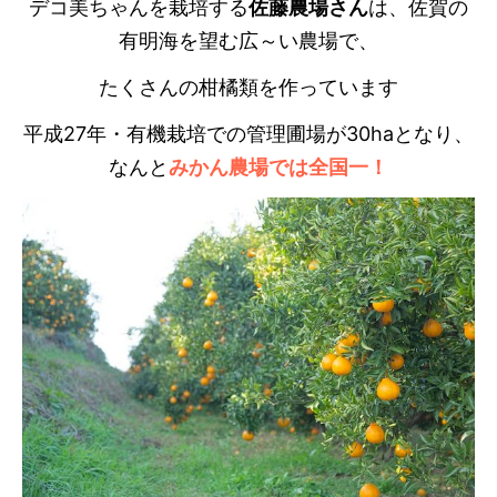
デコ美ちゃんを栽培する
佐藤農場さん
は、佐賀の
有明海を望む広～い農場で、
たくさんの柑橘類を作っています
平成27年・有機栽培での管理圃場が30haとなり、
なんと
みかん農場では全国一！