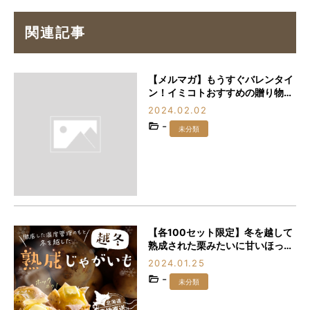
関連記事
【メルマガ】もうすぐバレンタイ
ン！イミコトおすすめの贈り物3
選
2024.02.02
-
未分類
【各100セット限定】冬を越して
熟成された栗みたいに甘いほっく
ほくの「越冬熟成じゃがいも」を
2024.01.25
食べなきゃ損♪
-
未分類