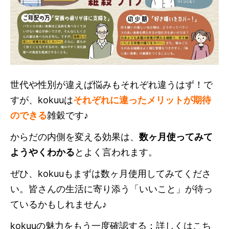
世代や性別が違えば悩みもそれぞれ違うはず！で
すが、kokuuは
それぞれに違ったメリットが期待
のできる
雑穀です♪
からだの内側を変える効果は、
数ヶ月使ってみて
ようやくわかる
とよく言われます。
ぜひ、kokuuもまずは数ヶ月使用してみてくださ
い。皆さんの生活に寄り添う「いいこと」が待っ
ているかもしれません♪
kokuuの魅力をもう一度確認する：
詳しくはこち