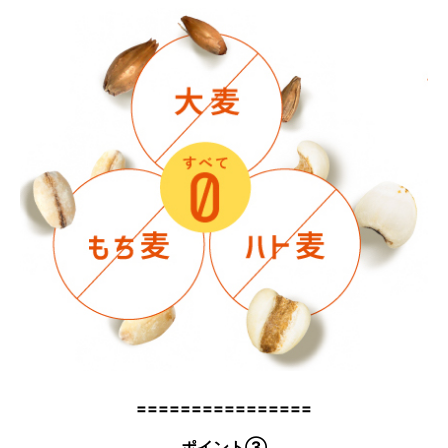
================
ポイント③