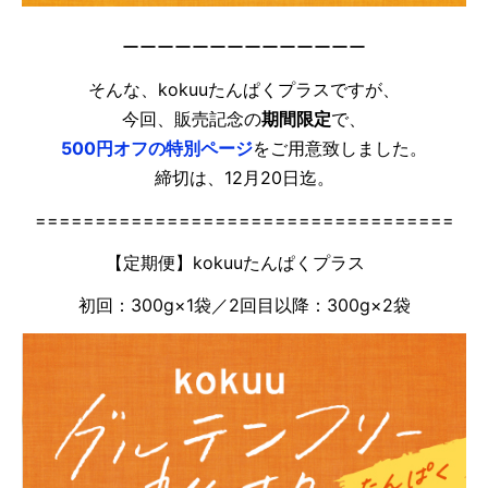
ーーーーーーーーーーーーーー
そんな、kokuuたんぱくプラスですが、
今回、販売記念の
期間限定
で、
500円オフの特別ページ
をご用意致しました。
締切は、12月20日迄。
===================================
【定期便】kokuuたんぱくプラス
初回：300g×1袋／2回目以降：300g×2袋