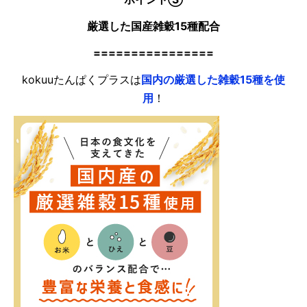
厳選した国産雑穀15種配合
================
kokuuたんぱくプラスは
国内の厳選した雑穀15種を使
用
！