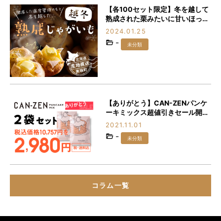
【各100セット限定】冬を越して
熟成された栗みたいに甘いほっく
ほくの「越冬熟成じゃがいも」を
2024.01.25
食べなきゃ損♪
-
未分類
【ありがとう】CAN-ZENパンケ
ーキミックス超値引きセール開
催！！！
2021.11.01
-
未分類
コラム一覧