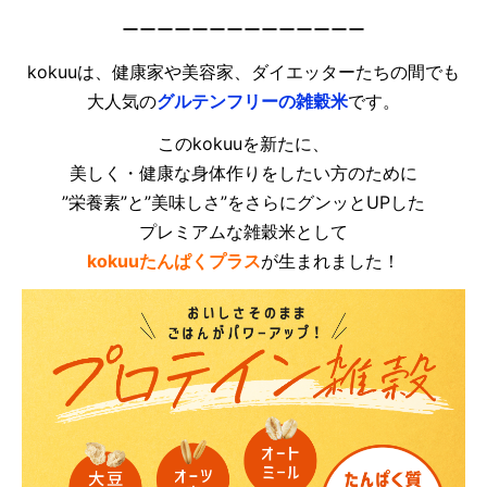
ーーーーーーーーーーーーーー
kokuuは、健康家や美容家、ダイエッターたちの間でも
大人気の
グルテンフリーの雑穀米
です。
このkokuuを新たに、
美しく・健康な身体作りをしたい方のために
”栄養素”と”美味しさ”をさらにグンッとUPした
プレミアムな雑穀米として
kokuuたんぱくプラス
が生まれました！