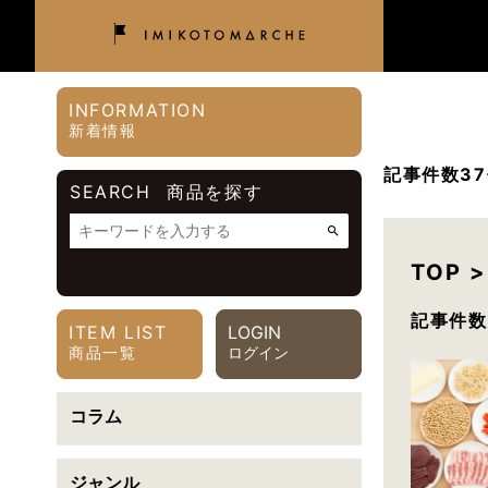
INFORMATION
新着情報
記事件数3
SEARCH
商品を探す
TOP
価格帯
記事件数
ITEM LIST
LOGIN
〜
円
商品一覧
ログイン
カテゴリで絞り込む
コラム
ご利用シーンで絞り込む
ジャンル