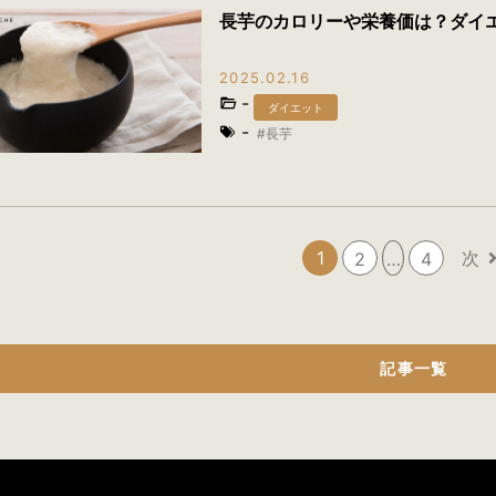
長芋のカロリーや栄養価は？ダイ
2025.02.16
-
ダイエット
-
長芋
1
次
2
…
4
記事一覧