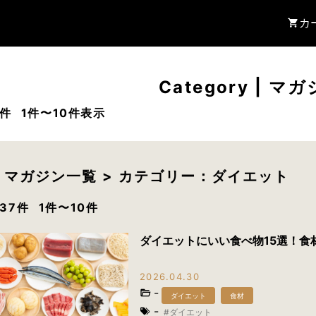
カ
Category
|
マガ
7件
1件〜10件表示
>
マガジン一覧
> カテゴリー：ダイエット
37件
1件〜10件
ダイエットにいい食べ物15選！食
2026.04.30
-
ダイエット
食材
-
ダイエット