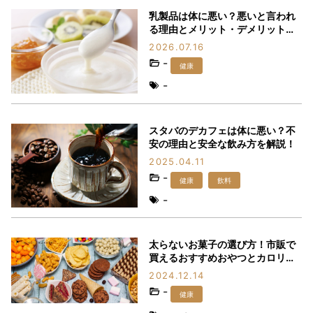
乳製品は体に悪い？悪いと言われ
る理由とメリット・デメリットを
解説
2026.07.16
-
健康
-
スタバのデカフェは体に悪い？不
安の理由と安全な飲み方を解説！
2025.04.11
-
健康
飲料
-
太らないお菓子の選び方！市販で
買えるおすすめおやつとカロリー
管理
2024.12.14
-
健康