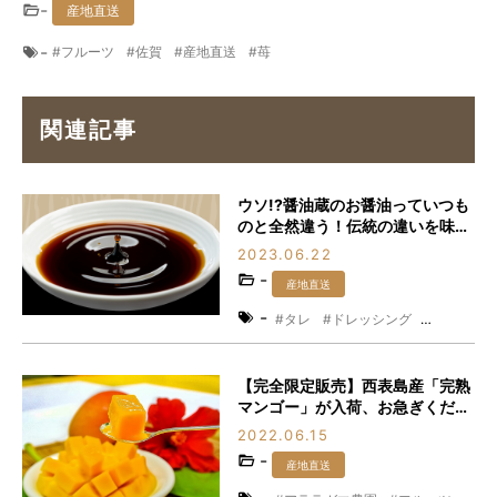
-
産地直送
-
フルーツ
佐賀
産地直送
苺
関連記事
ウソ!?醤油蔵のお醤油っていつも
のと全然違う！伝統の違いを味わ
ってみてください♪
2023.06.22
-
産地直送
-
タレ
ドレッシング
三重県
国産丸大豆
福岡醤油店
調味料
醤油
【完全限定販売】西表島産「完熟
マンゴー」が入荷、お急ぎくださ
い！
2022.06.15
-
産地直送