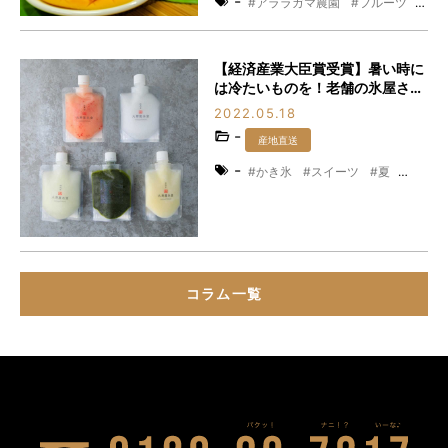
-
アララガマ農園
フルーツ
マンゴー
夏
果物
沖縄
産地直送
西表島
【経済産業大臣賞受賞】暑い時に
は冷たいものを！老舗の氷屋さん
がつくる「飲めるかき氷」がこの
2022.05.18
夏の話題をさらう!?
-
産地直送
-
かき氷
スイーツ
夏
産地直送
コラム一覧