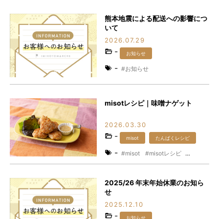
熊本地震による配送への影響につ
いて
2026.07.29
-
お知らせ
-
お知らせ
misotレシピ｜味噌ナゲット
2026.03.30
-
misot
たんぱくレシピ
-
misot
misotレシピ
たんぱくレシピ
たんぱく質
レシピ
味噌
時短レシピ
2025/26 年末年始休業のお知ら
発酵食品
せ
2025.12.10
-
お知らせ