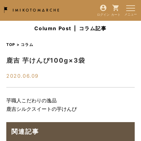
ログイン
カート
Column Post
|
コラム記事
TOP > コラム
鹿吉 芋けんぴ100g×3袋
2020.06.09
芋職人こだわりの逸品
鹿吉シルクスイートの芋けんぴ
関連記事