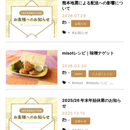
熊本地震による配送への影響につ
いて
2026.07.29
-
お知らせ
-
お知らせ
misotレシピ｜味噌ナゲット
2026.03.30
-
misot
たんぱくレシピ
-
misot
misotレシピ
たんぱくレシピ
たんぱく質
レシピ
味噌
時短レシピ
2025/26 年末年始休業のお知ら
発酵食品
せ
2025.12.10
-
お知らせ
-