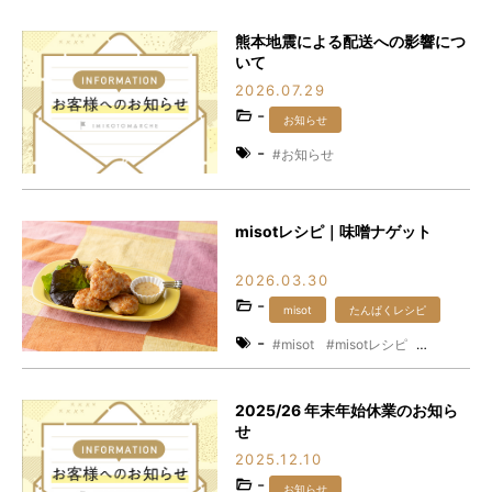
熊本地震による配送への影響につ
いて
2026.07.29
-
お知らせ
-
お知らせ
misotレシピ｜味噌ナゲット
2026.03.30
-
misot
たんぱくレシピ
-
misot
misotレシピ
たんぱくレシピ
たんぱく質
レシピ
味噌
時短レシピ
2025/26 年末年始休業のお知ら
発酵食品
せ
2025.12.10
-
お知らせ