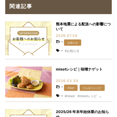
関連記事
熊本地震による配送への影響につ
いて
2026.07.29
-
お知らせ
-
お知らせ
misotレシピ｜味噌ナゲット
2026.03.30
-
misot
たんぱくレシピ
-
misot
misotレシピ
たんぱくレシピ
たんぱく質
レシピ
味噌
時短レシピ
2025/26 年末年始休業のお知ら
発酵食品
せ