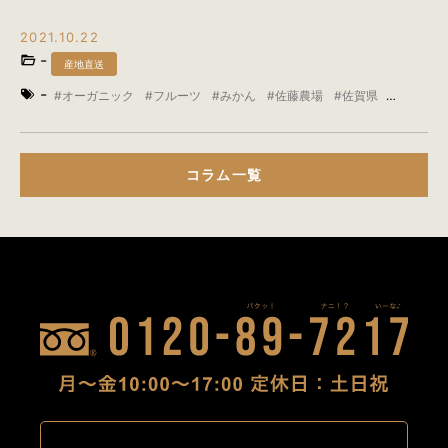
2021.10.22
-
産地直送
-
オーガニック
フルーツ
みかん
佐藤農場
佐賀県
有機
柑橘
温州みかん
産地直送
コラム一覧