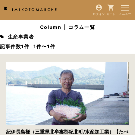
ログイン
カート
Column
|
コラム一覧
生産事業者
記事件数1件
1件〜1件
紀伊長島様（三重県北牟婁郡紀北町/水産加工業）【たべ