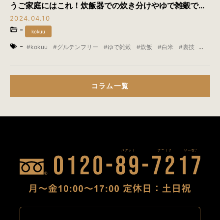
うご家庭にはこれ！炊飯器での炊き分けやゆで雑穀でお
悩み解消
2024.04.10
-
kokuu
-
kokuu
グルテンフリー
ゆで雑穀
炊飯
白米
裏技
雑穀
雑穀米
コラム一覧