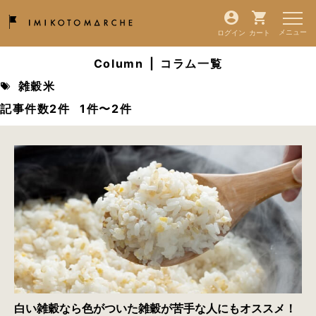
ログイン
カート
Column
|
コラム一覧
雑穀米
記事件数2件
1件〜2件
白い雑穀なら色がついた雑穀が苦手な人にもオススメ！