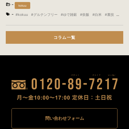
-
kokuu
-
kokuu
グルテンフリー
ゆで雑穀
炊飯
白米
裏技
雑穀
雑穀米
コラム一覧
問い合わせフォーム