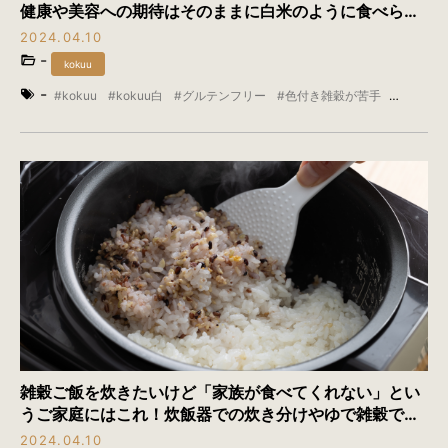
健康や美容への期待はそのままに白米のように食べられ
る雑穀米
2024.04.10
-
kokuu
-
kokuu
kokuu白
グルテンフリー
色付き雑穀が苦手
雑穀
雑穀米
雑穀ご飯を炊きたいけど「家族が食べてくれない」とい
うご家庭にはこれ！炊飯器での炊き分けやゆで雑穀でお
悩み解消
2024.04.10