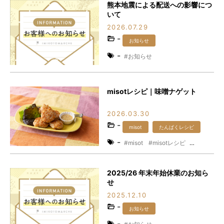
熊本地震による配送への影響につ
いて
2026.07.29
-
お知らせ
-
お知らせ
misotレシピ｜味噌ナゲット
2026.03.30
-
misot
たんぱくレシピ
-
misot
misotレシピ
たんぱくレシピ
たんぱく質
レシピ
味噌
時短レシピ
2025/26 年末年始休業のお知ら
発酵食品
せ
2025.12.10
-
お知らせ
-