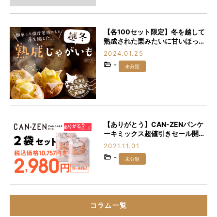
【各100セット限定】冬を越して
熟成された栗みたいに甘いほっく
ほくの「越冬熟成じゃがいも」を
2024.01.25
食べなきゃ損♪
-
未分類
【ありがとう】CAN-ZENパンケ
ーキミックス超値引きセール開
催！！！
2021.11.01
-
未分類
コラム一覧