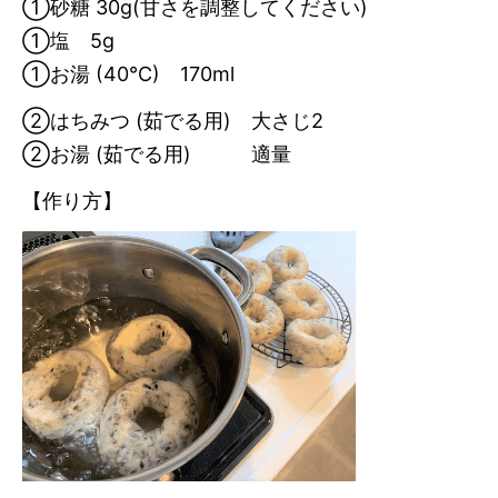
①砂糖 30g(甘さを調整してください)
①塩 5g
①お湯 (40℃) 170ml
②はちみつ (茹でる用) 大さじ2
②お湯 (茹でる用) 適量
【作り方】