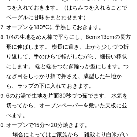
つを入れておきます。（はちみつを入れることで
ベーグルに甘味をまとわせます）
オーブンを180℃に予熱しておきます。
1/4の生地をめん棒で平らにし、8cm×13cmの長方
形に伸ばします。 横長に置き、上から少しづつ折
り返して、手のひらで転がしながら、細長い棒状
にします。 端と端をつなぎ輪っか型にします。つ
なぎ目をしっかり指で押さえ、成型した生地か
ら、ラップの下に入れておきます。
6のお湯で生地を片面30秒づつ茹でます。 水気を
切ってから、オーブンペーパーを敷いた天板に並
べます。
オーブンで15分〜20分焼きます。
場合によってはご家族から「雑穀より白米がい