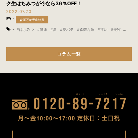
ク生はちみつが今なら36％OFF！
2022.07.20
-
森羅万象天山蜂蜜
-
はちみつ
健康
夏
夏バテ
森羅万象
甘い
美容
酵素
コラム一覧