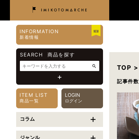
INFORMATION
新着情報
SEARCH
商品を探す
TOP 
記事件数
価格帯
ITEM LIST
LOGIN
〜
円
商品一覧
ログイン
カテゴリで絞り込む
コラム
ご利用シーンで絞り込む
ジャンル