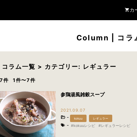
カ
Column
|
コラ
> コラム一覧 > カテゴリー: レギュラー
7件
1件〜7件
参鶏湯風雑穀スープ
2021.09.07
-
kokuu
レギュラー
-
kokuuレシピ
レギュラーレシピ